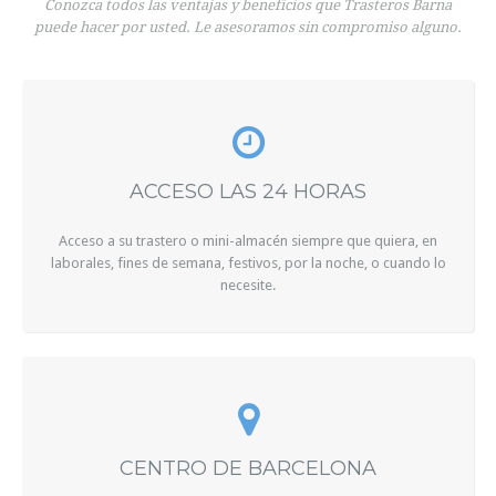
Conozca todos las ventajas y beneficios que Trasteros Barna
puede hacer por usted. Le asesoramos sin compromiso alguno.
Telf. 933 373 693 – 661 459 235
ACCESO LAS 24 HORAS
Acceso a su trastero o mini-almacén siempre que quiera, en
laborales, fines de semana, festivos, por la noche, o cuando lo
necesite.
CENTRO DE BARCELONA