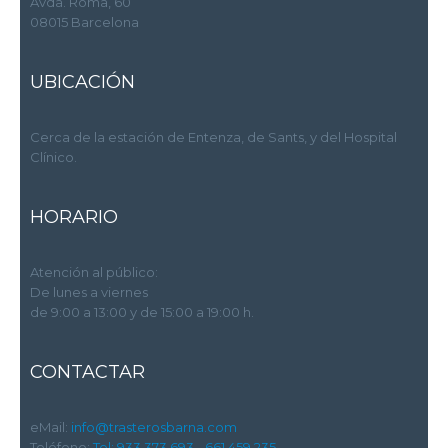
Avda. Roma, 60
08015 Barcelona
UBICACIÓN
Cerca de la estación de Entenza, de Sants, y del Hospital
Clínico.
HORARIO
Atención al público:
De lunes a viernes
de 9:00 a 13:00 y de 15:00 a 19:00 h.
CONTACTAR
eMail:
info@trasterosbarna.com
Teléfono:
Tel: 933 373 693 -
661 459 235